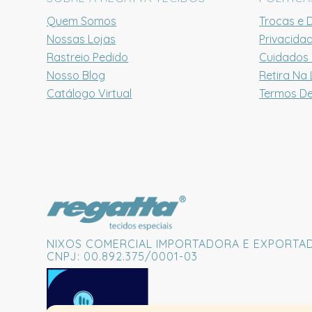
Quem Somos
Trocas e 
Nossas Lojas
Privacida
Rastreio Pedido
Cuidados
Nosso Blog
Retira Na 
Catálogo Virtual
Termos D
NIXOS COMERCIAL IMPORTADORA E EXPORTA
CNPJ: 00.892.375/0001-03