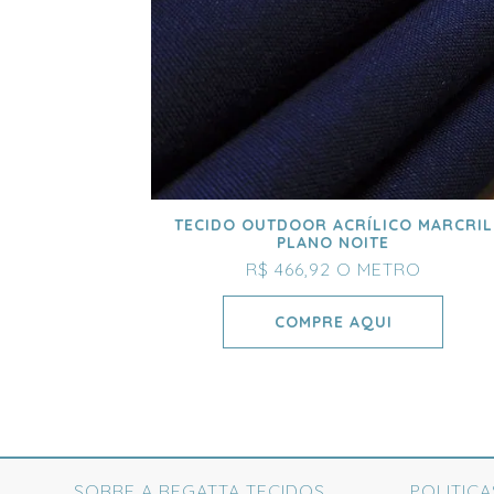
TECIDO OUTDOOR ACRÍLICO MARCRIL
PLANO NOITE
R$ 466,92
O METRO
COMPRE AQUI
SOBRE A REGATTA TECIDOS
POLITICA