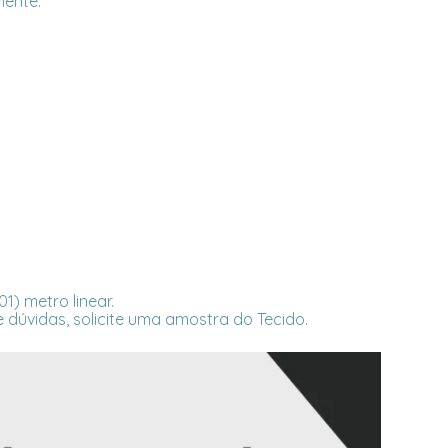
mente.
) metro linear.
 dúvidas, solicite uma amostra do Tecido.