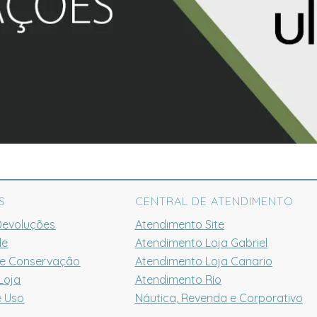
S
CENTRAL DE ATENDIMENTO
Devoluções
Atendimento Site
de
Atendimento Loja Gabriel
 e Conservação
Atendimento Loja Canario
Loja
Atendimento Rio
e Uso
Náutica, Revenda e Corporativo