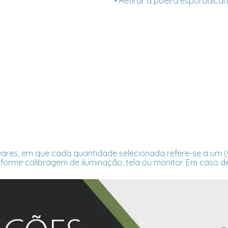
• Retirar a poeira esporadica
ares, em que cada quantidade selecionada refere-se a um (01
forme calibragem de iluminação, tela ou monitor. Em caso de