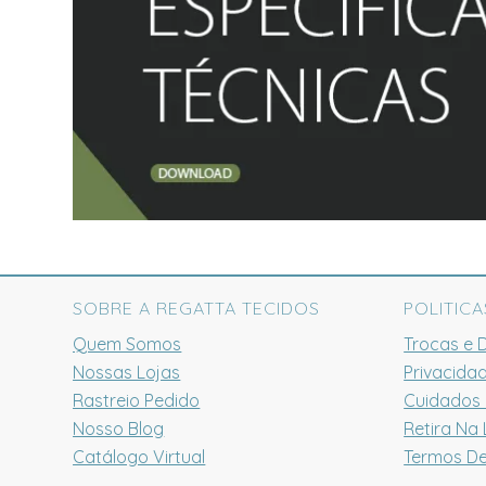
SOBRE A REGATTA TECIDOS
POLITICA
Quem Somos
Trocas e 
Nossas Lojas
Privacida
Rastreio Pedido
Cuidados
Nosso Blog
Retira Na 
Catálogo Virtual
Termos D