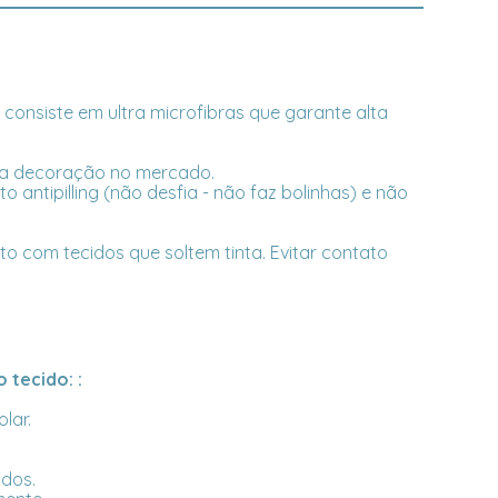
onsiste em ultra microfibras que garante alta
ara decoração no mercado.
ntipilling (não desfia - não faz bolinhas) e não
o com tecidos que soltem tinta. Evitar contato
 tecido: :
lar.
ados.