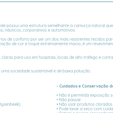
de possui uma estrutura semelhante a camurça natural que c
is, náuticos, corporativos e automotivos.
nos de conforto por ser um dos mais resistentes tecidos p
ação de cor e toque extremamente macio, é um revestimento a
aras para uso em hospitais, locais de alto tráfego e contat
r uma sociedade sustentável e de baixa poluição.
- Cuidados e Conservação do
• Não é permitida exposição so
• Não passar.
 Wysenbeek).
• Não usar produtos clorados.
• Pode lavar a seco com cuid