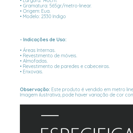
• Largura: 140cm.
• Gramatura: 565gr/metro-linear.
• Origem: Eua.
• Modelo: 2330 Indigo
- Indicações de Uso:
• Áreas Internas.
• Revestimento de móveis.
• Almofadas.
• Revestimento de paredes e cabeceiras.
• Enxovais.
Observação:
Este produto é vendido em metro line
Imagem ilustrativa, pode haver variação de cor con