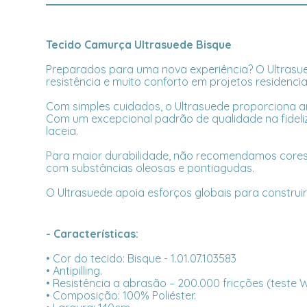
Tecido Camurça Ultrasuede Bisque
Preparados para uma nova experiência? O Ultrasue
resistência e muito conforto em projetos residencia
Com simples cuidados, o Ultrasuede proporciona a
Com um excepcional padrão de qualidade na fideliz
laceia.
Para maior durabilidade, não recomendamos cores cl
com substâncias oleosas e pontiagudas.
O Ultrasuede apoia esforços globais para construi
- Características:
• Cor do tecido: Bisque - 1.01.07.103583
• Antipilling.
• Resistência a abrasão – 200.000 fricções (teste
• Composição: 100% Poliéster.