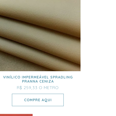
VINÍLICO IMPERMEÁVEL SPRADLING
PRANNA CENIZA
R$ 259,33
O METRO
COMPRE AQUI