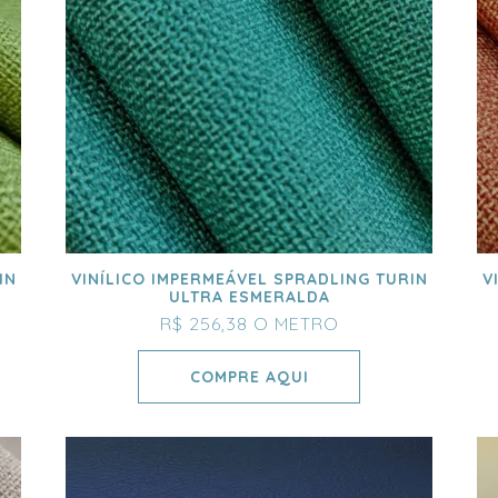
IN
VINÍLICO IMPERMEÁVEL SPRADLING TURIN
V
ULTRA ESMERALDA
R$ 256,38
O METRO
COMPRE AQUI