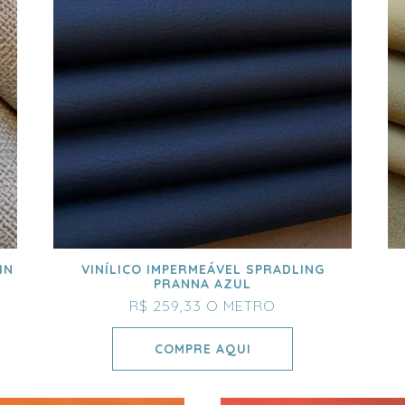
IN
VINÍLICO IMPERMEÁVEL SPRADLING
PRANNA AZUL
R$ 259,33
O METRO
COMPRE AQUI