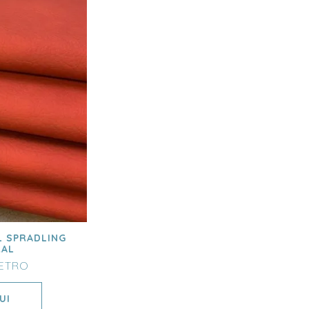
L SPRADLING
RAL
ETRO
UI