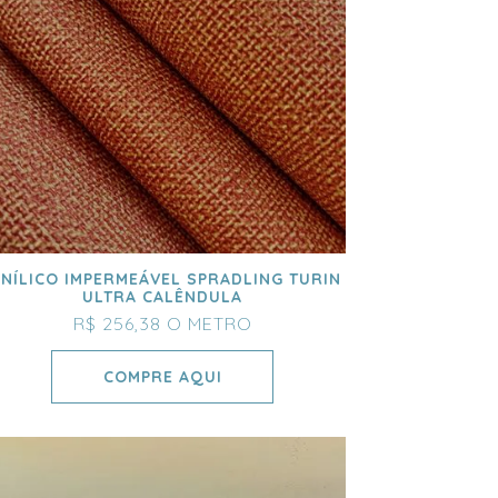
INÍLICO IMPERMEÁVEL SPRADLING TURIN
ULTRA CALÊNDULA
R$ 256,38
O METRO
COMPRE AQUI