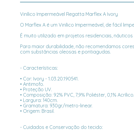
Vinílico Impermeável Regatta Marflex A Ivory
O Marflex A é um Vinílico Impermeável, de fácil li
É muito utilizado em projetos residenciais, náutico
Para maior durabilidade, não recomendamos cores cl
com substâncias oleosas e pontiagudas.
- Características:
• Cor: Ivory - 1.03.20.190541.
• Antimofo.
• Proteção UV.
• Composição: 92% PVC, 7,9% Poliéster, 0,1% Acrílico
• Largura: 140cm.
• Gramatura: 930gr/metro-linear.
• Origem: Brasil.
- Cuidados e Conservação do tecido: