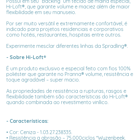
Possui em seu “Backing” um tecido de malha especial,
Hi-Loft®, que garante volume e maciez além de maior
flexibilidade em seu manuseio.
Por ser muito versátil e extremamente confortável, é
indicado para projetos residenciais e corporativos
como hotéis, restaurantes, hospitais entre outros.
Experimente mesclar diferentes linhas da Spradling®.
- Sobre Hi-Loft®
É um produto exclusivo e especial feito com fios 100%
poliéster que garante no Pranna® volume, resistência e
toque agradável – super macio.
As propriedades de resistência a rupturas, rasgos e
flexibilidade também são características do Hi-Loft®
quando combinada ao revestimento vinílico.
- Características:
• Cor: Ceniza - 1.03.27.238335.
• Resistência a abrasão – 75.000ciclos *Wyzenbeek.