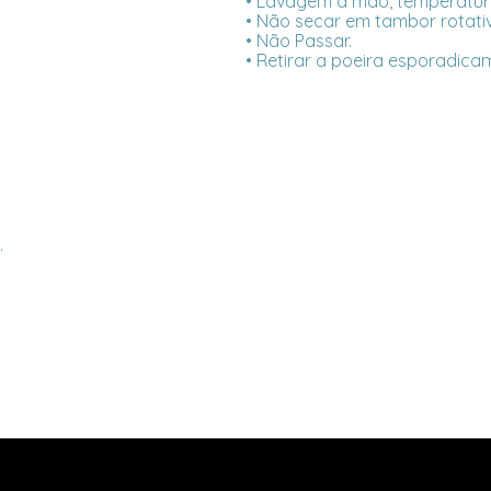
• Lavagem a mão, temperatur
• Não secar em tambor rotati
• Não Passar.
• Retirar a poeira esporadica
.