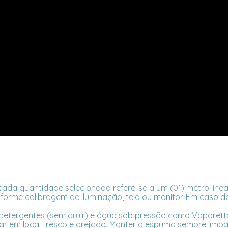
ada quantidade selecionada refere-se a um (01) metro linea
forme calibragem de iluminação, tela ou monitor. Em caso de
/detergentes (sem diluir) e água sob pressão como Vaporetto
em local fresco e arejado. Manter a espuma sempre limpa 