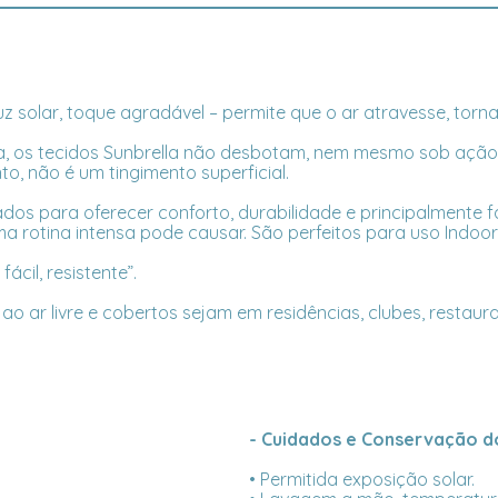
uz solar, toque agradável – permite que o ar atravesse, tor
 os tecidos Sunbrella não desbotam, nem mesmo sob ação d
to, não é um tingimento superficial.
ados para oferecer conforto, durabilidade e principalmente f
uma rotina intensa pode causar. São perfeitos para uso Indoo
ácil, resistente”.
o ar livre e cobertos sejam em residências, clubes, restaur
- Cuidados e Conservação do
• Permitida exposição solar.