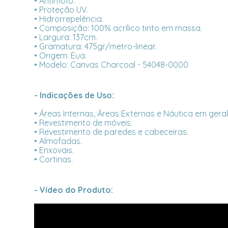
• Antimofo.
• Proteção UV.
• Hidrorrepelência.
• Composição: 100% acrílico tinto em massa.
• Largura: 137cm.
• Gramatura: 475gr/metro-linear.
• Origem: Eua.
• Modelo: Canvas Charcoal - 54048-0000
- Indicações de Uso:
• Áreas Internas, Áreas Externas e Náutica em geral
• Revestimento de móveis.
• Revestimento de paredes e cabeceiras.
• Almofadas.
• Enxovais.
• Cortinas.
- Vídeo do Produto: