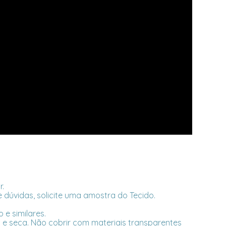
r.
 dúvidas, solicite uma amostra do Tecido.
 e similares.
e seca. Não cobrir com materiais transparentes