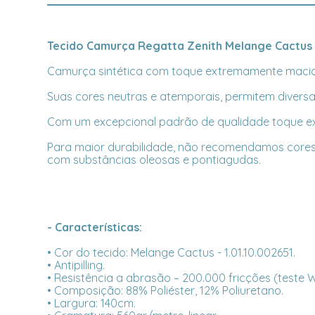
Tecido Camurça Regatta Zenith Melange Cactus
Camurça sintética com toque extremamente macio c
Suas cores neutras e atemporais, permitem divers
Com um excepcional padrão de qualidade toque extr
Para maior durabilidade, não recomendamos cores cl
com substâncias oleosas e pontiagudas.
- Características:
• Cor do tecido: Melange Cactus - 1.01.10.002651.
• Antipilling.
• Resistência a abrasão – 200.000 fricções (teste
• Composição: 88% Poliéster, 12% Poliuretano.
• Largura: 140cm.