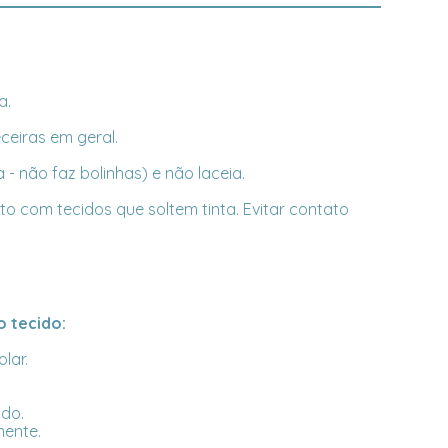
a.
ceiras em geral.
 não faz bolinhas) e não laceia.
o com tecidos que soltem tinta. Evitar contato
 tecido:
lar.
ado.
mente.