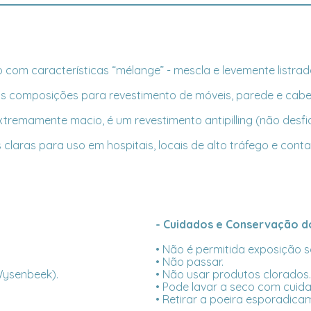
om características “mélange” - mescla e levemente listrad
as composições para revestimento de móveis, parede e cabe
emamente macio, é um revestimento antipilling (não desfia -
aras para uso em hospitais, locais de alto tráfego e contat
- Cuidados e Conservação do
• Não é permitida exposição so
• Não passar.
 Wysenbeek).
• Não usar produtos clorados.
• Pode lavar a seco com cuid
• Retirar a poeira esporadica