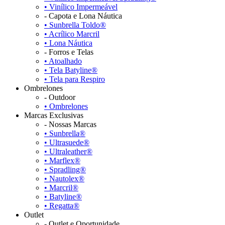
• Vinílico Impermeável
- Capota e Lona Náutica
• Sunbrella Toldo®
• Acrílico Marcril
• Lona Náutica
- Forros e Telas
• Atoalhado
• Tela Batyline®
• Tela para Respiro
Ombrelones
- Outdoor
• Ombrelones
Marcas Exclusivas
- Nossas Marcas
• Sunbrella®
• Ultrasuede®
• Ultraleather®
• Marflex®
• Spradling®
• Nautolex®
• Marcril®
• Batyline®
• Regatta®
Outlet
- Outlet e Oportunidade