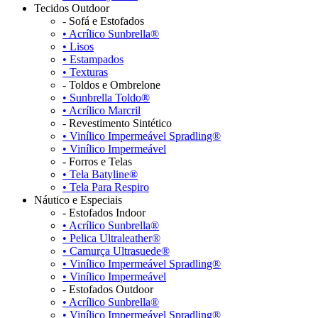
Tecidos Outdoor
- Sofá e Estofados
• Acrílico Sunbrella®
• Lisos
• Estampados
• Texturas
- Toldos e Ombrelone
• Sunbrella Toldo®
• Acrílico Marcril
- Revestimento Sintético
• Vinílico Impermeável Spradling®
• Vinílico Impermeável
- Forros e Telas
• Tela Batyline®
• Tela Para Respiro
Náutico e Especiais
- Estofados Indoor
• Acrílico Sunbrella®
• Pelica Ultraleather®
• Camurça Ultrasuede®
• Vinílico Impermeável Spradling®
• Vinílico Impermeável
- Estofados Outdoor
• Acrílico Sunbrella®
• Vinílico Impermeável Spradling®