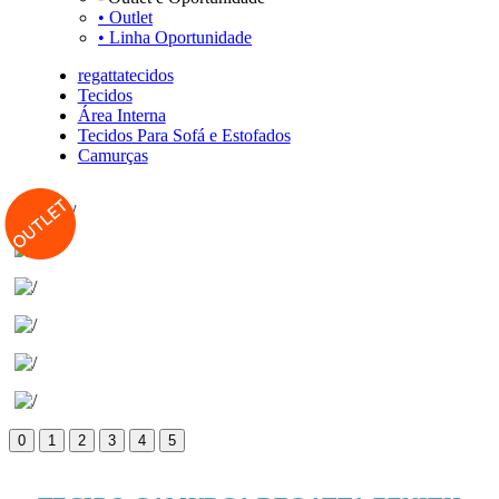
• Outlet
• Linha Oportunidade
regattatecidos
Tecidos
Área Interna
Tecidos Para Sofá e Estofados
Camurças
0
1
2
3
4
5