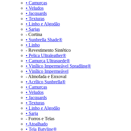
• Camurças
• Veludos
• Jacquards
• Texturas
• Linho e Algodão
• Sarjas
- Cortina
• Sunbrella Shade®
• Linho
- Revestimento Sintético
• Pelica Ultraleather®
• Camurça Ultrasuede®
• Vinílico Impermeável Spradling®
• Vinílico Impermeável
- Almofada e Enxoval
• Acrílico Sunbrella®
• Camurças
• Veludos
• Jacquards
• Texturas
• Linho e Algodão
• Sarja
- Forros e Telas
• Atoalhado
• Tela Batyline®