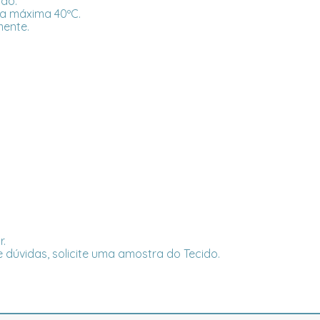
ado.
a máxima 40ºC.
mente.
r.
 dúvidas, solicite uma amostra do Tecido.