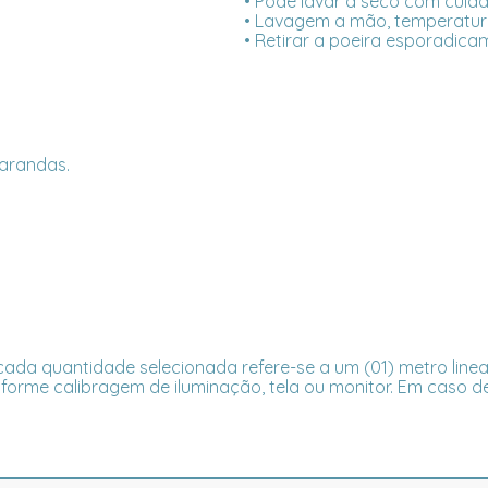
• Pode lavar a seco com cuid
• Lavagem a mão, temperatur
• Retirar a poeira esporadica
varandas.
ada quantidade selecionada refere-se a um (01) metro linea
forme calibragem de iluminação, tela ou monitor. Em caso de