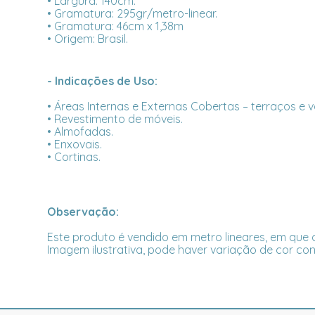
• Largura: 140cm.
• Gramatura: 295gr/metro-linear.
• Gramatura: 46cm x 1,38m
• Origem: Brasil.
- Indicações de Uso:
• Áreas Internas e Externas Cobertas – terraços e 
• Revestimento de móveis.
• Almofadas.
• Enxovais.
• Cortinas.
Observação:
Este produto é vendido em metro lineares, em que c
Imagem ilustrativa, pode haver variação de cor con