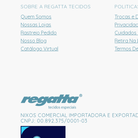
SOBRE A REGATTA TECIDOS
POLITICA
Quem Somos
Trocas e 
Nossas Lojas
Privacida
Rastreio Pedido
Cuidados
Nosso Blog
Retira Na 
Catálogo Virtual
Termos D
NIXOS COMERCIAL IMPORTADORA E EXPORTA
CNPJ: 00.892.375/0001-03