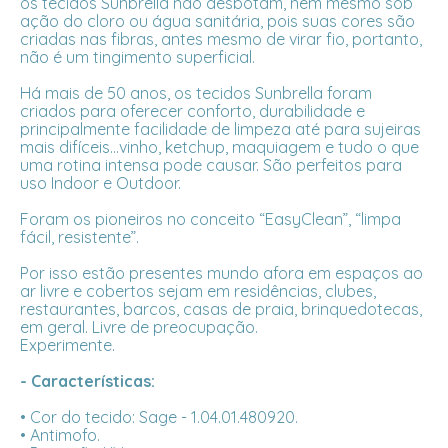
os tecidos Sunbrella não desbotam, nem mesmo sob
ação do cloro ou água sanitária, pois suas cores são
criadas nas fibras, antes mesmo de virar fio, portanto,
não é um tingimento superficial.
Há mais de 50 anos, os tecidos Sunbrella foram
criados para oferecer conforto, durabilidade e
principalmente facilidade de limpeza até para sujeiras
mais difíceis...vinho, ketchup, maquiagem e tudo o que
uma rotina intensa pode causar. São perfeitos para
uso Indoor e Outdoor.
Foram os pioneiros no conceito “EasyClean”, “limpa
fácil, resistente”.
Por isso estão presentes mundo afora em espaços ao
ar livre e cobertos sejam em residências, clubes,
restaurantes, barcos, casas de praia, brinquedotecas,
em geral. Livre de preocupação.
Experimente.
- Características:
• Cor do tecido: Sage - 1.04.01.480920.
• Antimofo.