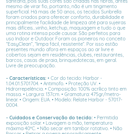
sanitária, pois suas cores são criadas nas fibras, antes
mesmo de virar fio, portanto, não é um tingimento
superficial. Há mais de 50 anos, os tecidos Sunbrella
foram criados para oferecer conforto, durabilidade e
principalmente facilidade de limpeza até para sujeiras
mais difíceis...vinho, ketchup, maquiagem e tudo o que
uma rotina intensa pode causar. São perfeitos para
uso Indoor e Outdoor. Foram os pioneiros no conceito
“EasyClean”, “limpa fácil, resistente”. Por isso estão
presentes mundo afora em espaços ao ar livre e
cobertos sejam em residências, clubes, restaurantes,
barcos, casas de praia, brinquedotecas, em geral.
Livre de preocupação.
- Características:
• Cor do tecido: Harbor -
1.04.01.5701704. • Antimofo. • Proteção UV. •
Hidrorrepelência. • Composição: 100% acrílico tinto em
massa. • Largura: 137cm. • Gramatura: 475gr/metro-
linear. • Origem: EUA. • Modelo: Relate Harbor - 57017-
0004.
- Cuidados e Conservação do tecido:
• Permitida
exposição solar. • Lavagem a mão, temperatura
máxima 40ºC. • Não secar em tambor rotativo. • Não
Passar. • Retirar a poeira esporadicamente.