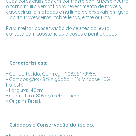
Suas cores clássicas em contraste com a base neutra
o torna muito versátil para revestimento de móveis,
cabeceiras, almofadas e na linha de enxovais em geral
– porta travesseiros, cobre leitos, entre outros.
Para melhor conservação do seu tecido, evitar
contato com substâncias oleosas e pontiagudas.
- Características:
• Cor do tecido: Confrey - 1.08.55.179986.
• Composição: 48% Algodão, 42% Viscose, 10%
Poliéster.
• Largura: 140cm.
• Gramatura: 809gr/metro-linear.
• Origem: Brasil.
- Cuidados e Conservação do tecido:
• Não é permitida exposição solar.