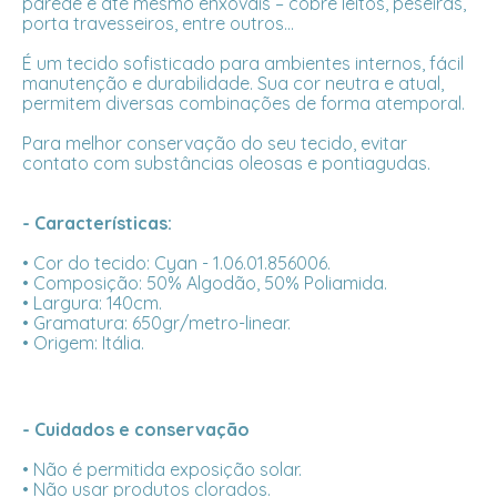
parede e até mesmo enxovais – cobre leitos, peseiras,
porta travesseiros, entre outros...
É um tecido sofisticado para ambientes internos, fácil
manutenção e durabilidade. Sua cor neutra e atual,
permitem diversas combinações de forma atemporal.
Para melhor conservação do seu tecido, evitar
contato com substâncias oleosas e pontiagudas.
- Características:
• Cor do tecido: Cyan - 1.06.01.856006.
• Composição: 50% Algodão, 50% Poliamida.
• Largura: 140cm.
• Gramatura: 650gr/metro-linear.
• Origem: Itália.
- Cuidados e conservação
• Não é permitida exposição solar.
• Não usar produtos clorados.