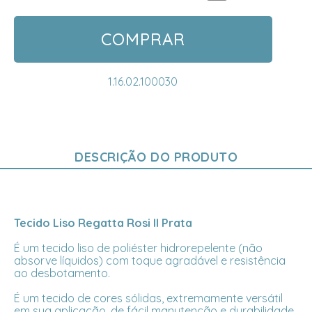
COMPRAR
1.16.02.100030
DESCRIÇÃO DO PRODUTO
Tecido Liso Regatta Rosi II Prata
É um tecido liso de poliéster hidrorepelente (não
absorve líquidos) com toque agradável e resistência
ao desbotamento.
É um tecido de cores sólidas, extremamente versátil
em sua aplicação, de fácil manutenção e durabilidade.