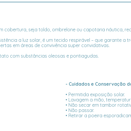
 cobertura, seja toldo, ombrelone ou capotaria náutica, requ
istência a luz solar, é um tecido respirável – que garante 
ertas em áreas de convivência super convidativas.
ntato com substâncias oleosas e pontiagudas.
- Cuidados e Conservação do
• Permitida exposição solar.
• Lavagem a mão, temperatur
• Não secar em tambor rotati
• Não passar.
• Retirar a poeira esporadica