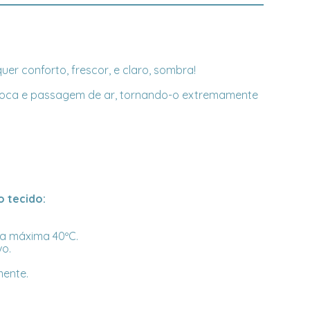
er conforto, frescor, e claro, sombra!
a troca e passagem de ar, tornando-o extremamente
 tecido:
a máxima 40ºC.
vo.
mente.