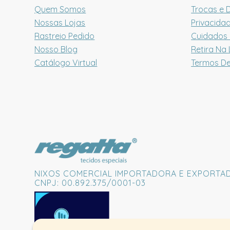
Quem Somos
Trocas e 
Nossas Lojas
Privacida
Rastreio Pedido
Cuidados
Nosso Blog
Retira Na 
Catálogo Virtual
Termos D
NIXOS COMERCIAL IMPORTADORA E EXPORTA
CNPJ: 00.892.375/0001-03