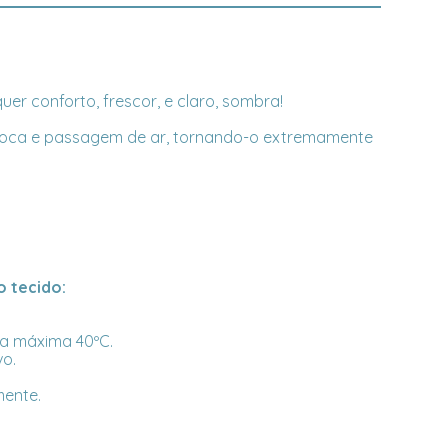
er conforto, frescor, e claro, sombra!
a troca e passagem de ar, tornando-o extremamente
 tecido:
a máxima 40ºC.
vo.
mente.