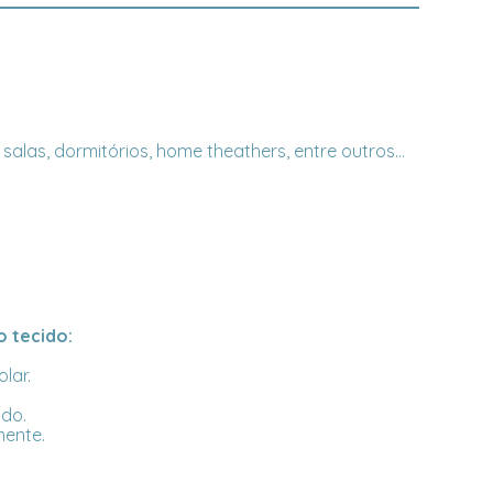
las, dormitórios, home theathers, entre outros...
 tecido:
lar.
ado.
mente.