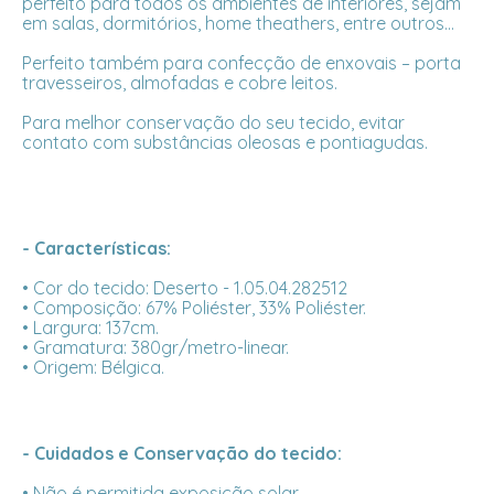
perfeito para todos os ambientes de interiores, sejam
em salas, dormitórios, home theathers, entre outros...
Perfeito também para confecção de enxovais – porta
travesseiros, almofadas e cobre leitos.
Para melhor conservação do seu tecido, evitar
contato com substâncias oleosas e pontiagudas.
- Características:
• Cor do tecido: Deserto - 1.05.04.282512
• Composição: 67% Poliéster, 33% Poliéster.
• Largura: 137cm.
• Gramatura: 380gr/metro-linear.
• Origem: Bélgica.
- Cuidados e Conservação do tecido:
• Não é permitida exposição solar.