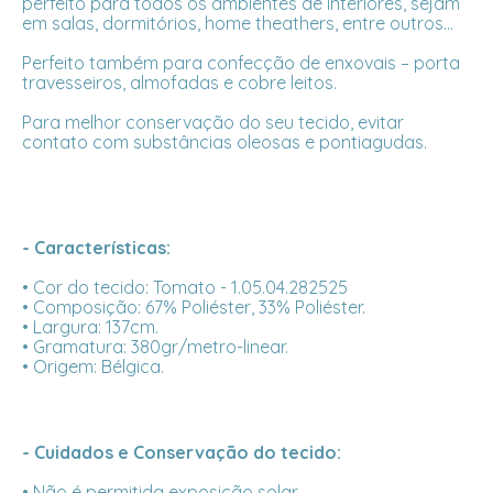
perfeito para todos os ambientes de interiores, sejam
em salas, dormitórios, home theathers, entre outros...
Perfeito também para confecção de enxovais – porta
travesseiros, almofadas e cobre leitos.
Para melhor conservação do seu tecido, evitar
contato com substâncias oleosas e pontiagudas.
- Características:
• Cor do tecido: Tomato - 1.05.04.282525
• Composição: 67% Poliéster, 33% Poliéster.
• Largura: 137cm.
• Gramatura: 380gr/metro-linear.
• Origem: Bélgica.
- Cuidados e Conservação do tecido:
• Não é permitida exposição solar.