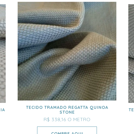
TECIDO TRAMADO REGATTA QUINOA
IA
T
STONE
R$ 338,16
O METRO
COMPRE AQUI